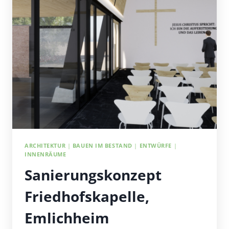
ARCHITEKTUR
|
BAUEN IM BESTAND
|
ENTWÜRFE
|
INNENRÄUME
Sanierungskonzept
Friedhofskapelle,
Emlichheim